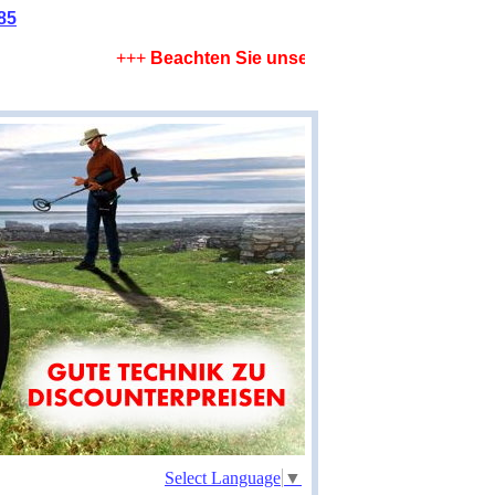
85
+++
Beachten Sie unsere Sparangebote !
+++
L
Select Language
▼