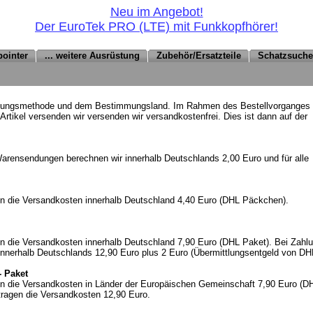
Neu im Angebot!
Der EuroTek PRO (LTE) mit Funkkopfhörer!
pointer
... weitere Ausrüstung
Zubehör/Ersatzteile
Schatzsuch
hlungsmethode und dem Bestimmungsland. Im Rahmen des Bestellvorganges
tikel versenden wir versenden wir versandkostenfrei. Dies ist dann auf der
Warensendungen berechnen wir innerhalb Deutschlands 2,00 Euro und für alle
en die Versandkosten innerhalb Deutschland 4,40 Euro (DHL Päckchen).
n die Versandkosten innerhalb Deutschland 7,90 Euro (DHL Paket). Bei Zahl
 innerhalb Deutschlands 12,90 Euro plus 2 Euro (Übermittlungsentgeld von DH
- Paket
en die Versandkosten in Länder der Europäischen Gemeinschaft 7,90 Euro (
etragen die Versandkosten 12,90 Euro.