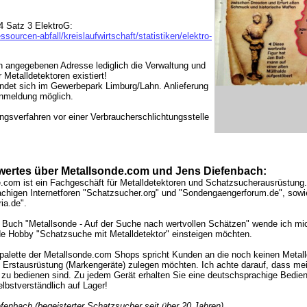
4 Satz 3 ElektroG:
ourcen-abfall/kreislaufwirtschaft/statistiken/elektro-
n angegebenen Adresse lediglich die Verwaltung und
etalldetektoren existiert!
ndet sich im Gewerbepark Limburg/Lahn. Anlieferung
Anmeldung möglich.
ngsverfahren vor einer Verbraucherschlichtungsstelle
ertes über Metallsonde.com und Jens Diefenbach:
.com ist ein Fachgeschäft für Metalldetektoren und Schatzsucherausrüstung
chigen Internetforen "Schatzsucher.org" und "Sondengaengerforum.de", so
ia.de".
Buch "Metallsonde - Auf der Suche nach wertvollen Schätzen" wende ich mich
de Hobby "Schatzsuche mit Metalldetektor" einsteigen möchten.
palette der Metallsonde.com Shops spricht Kunden an die noch keinen Metallde
 Erstausrüstung (Markengeräte) zulegen möchten. Ich achte darauf, dass mei
 zu bedienen sind. Zu jedem Gerät erhalten Sie eine deutschsprachige Bedien
elbstverständlich auf Lager!
efenbach (begeisterter Schatzsucher seit über 20 Jahren)