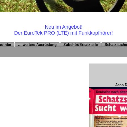
Neu im Angebot!
Der EuroTek PRO (LTE) mit Funkkopfhörer!
pointer
... weitere Ausrüstung
Zubehör/Ersatzteile
Schatzsuch
Jens D