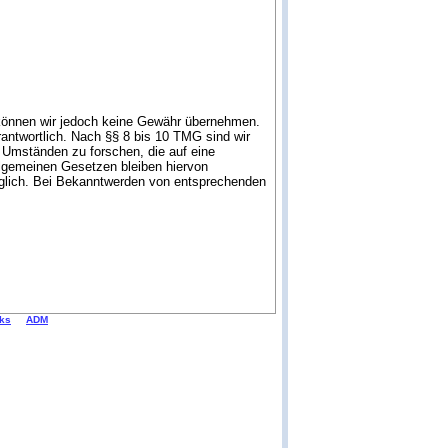
lte können wir jedoch keine Gewähr übernehmen.
antwortlich. Nach §§ 8 bis 10 TMG sind wir
h Umständen zu forschen, die auf eine
llgemeinen Gesetzen bleiben hiervon
möglich. Bei Bekanntwerden von entsprechenden
nks
ADM