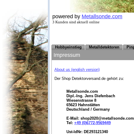
powered by
Metallsonde.com
3 Kunden sind aktuell online
Hobbyeinstieg
Metalldetektoren
Pin
Impressum
About us (english version)
Der Shop Detektorversand.de gehört zu:
Metallsonde.com
Dipl.-Ing. Jens Diefenbach
Wiesenstrasse 8
65623 Hahnstätten
Deutschland / Germany
E-Mail: shop2020@metallsonde.com
Tel:
+49 (0)6772-9569449
Ust-IdNr: DE293121340