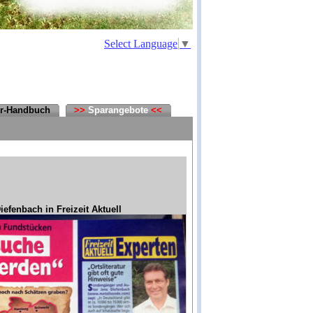
Select Language
▼
er-Handbuch
>>
Sparangebote
<<
iefenbach in Freizeit Aktuell