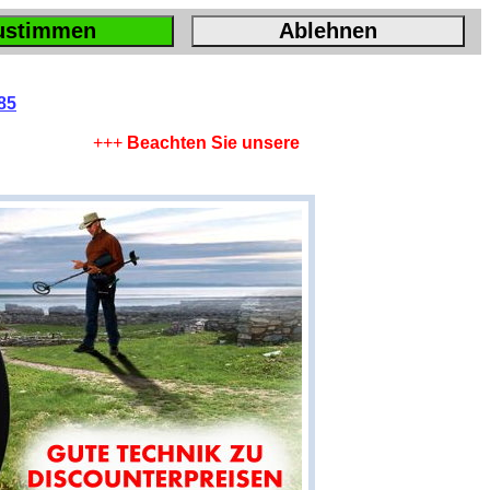
ustimmen
Ablehnen
85
+++
Beachten Sie unsere Sparangebote !
+++
Leis