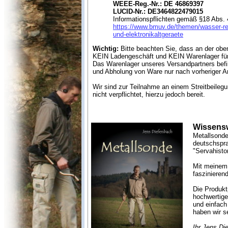
WEEE-Reg.-Nr.: DE 46869397
LUCID-Nr.: DE3464822479015
Informationspflichten gemäß §18 Abs. 
https://www.bmuv.de/themen/wasser-ress
und-elektronikaltgeraete
Wichtig:
Bitte beachten Sie, dass an der obe
KEIN Ladengeschäft und KEIN Warenlager für M
Das Warenlager unseres Versandpartners befi
und Abholung von Ware nur nach vorheriger 
Wir sind zur Teilnahme an einem Streitbeilegu
nicht verpflichtet, hierzu jedoch bereit.
Wissensw
Metallsonde
deutschspra
"Servahistor
Mit meinem 
faszinieren
Die Produkt
hochwertige
und einfach
haben wir s
Ihr Jens Di