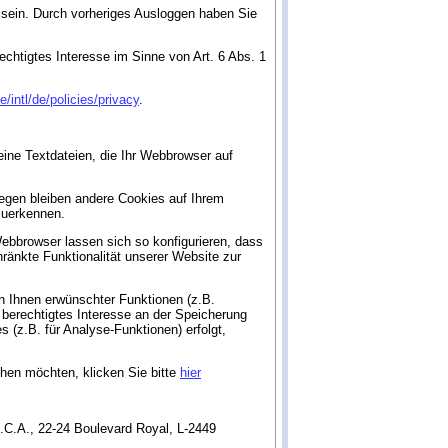
t sein. Durch vorheriges Ausloggen haben Sie
echtigtes Interesse im Sinne von Art. 6 Abs. 1
/intl/de/policies/privacy
.
ine Textdateien, die Ihr Webbrowser auf
egen bleiben andere Cookies auf Ihrem
zuerkennen.
bbrowser lassen sich so konfigurieren, dass
änkte Funktionalität unserer Website zur
n Ihnen erwünschter Funktionen (z.B.
n berechtigtes Interesse an der Speicherung
 (z.B. für Analyse-Funktionen) erfolgt,
hen möchten, klicken Sie bitte
hier
S.C.A., 22-24 Boulevard Royal, L-2449