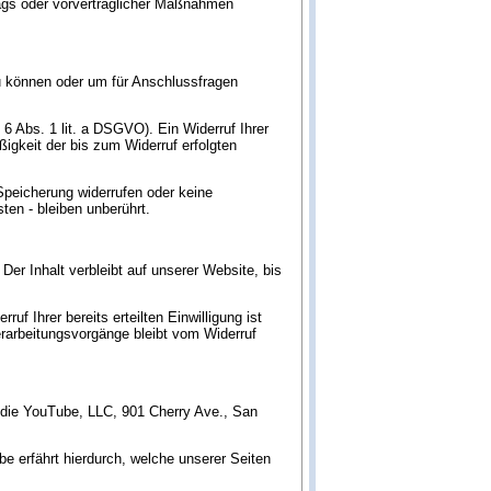
trags oder vorvertraglicher Maßnahmen
zu können oder um für Anschlussfragen
 6 Abs. 1 lit. a DSGVO). Ein Widerruf Ihrer
ßigkeit der bis zum Widerruf erfolgten
 Speicherung widerrufen oder keine
en - bleiben unberührt.
er Inhalt verbleibt auf unserer Website, bis
f Ihrer bereits erteilten Einwilligung ist
verarbeitungsvorgänge bleibt vom Widerruf
t die YouTube, LLC, 901 Cherry Ave., San
be erfährt hierdurch, welche unserer Seiten