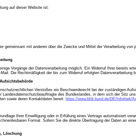
itung auf dieser Website ist:
n oder gemeinsam mit anderen über die Zwecke und Mittel der Verarbeitung v
beitung
einige Vorgänge der Datenverarbeitung möglich. Ein Widerruf Ihrer bereits ertei
-Mail. Die Rechtmäßigkeit der bis zum Widerruf erfolgten Datenverarbeitung b
 Aufsichtsbehörde
atenschutzrechtlichen Verstoßes ein Beschwerderecht bei der zuständigen Auf
der Landesdatenschutzbeauftragte des Bundeslandes, in dem sich der Sitz un
gten sowie deren Kontaktdaten bereit:
https://www.bfdi.bund.de/DE/Infothek/An
rundlage Ihrer Einwilligung oder in Erfüllung eines Vertrags automatisiert vera
schinenlesbaren Format. Sofern Sie die direkte Übertragung der Daten an eine
g, Löschung