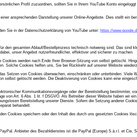
ersönlichen Profil zuzuordnen, sollten Sie in Ihrem YouTube Konto eingelogg
einer ansprechenden Darstellung unserer Online-Angebote. Dies stellt ein ber
den Sie in der Datenschutzerklärung von YouTube unter:
https://www.google.de
ür den gesamten Ablauf/Bestellprozess technisch notwenig sind. Das sind kle
dabei, unser Angebot nutzerfreundlicher, effektiver und sicherer zu machen.
e Cookies werden nach Ende Ihrer Browser-Sitzung von selbst gelöscht. Hing
hen. Solche Cookies helfen uns, Sie bei Rückkehr auf unserer Website wieder
s Setzen von Cookies überwachen, einschränken oder unterbinden. Viele We
selbst gelöscht werden. Die Deaktivierung von Cookies kann eine eingeschr
ktronischer Kommunikationsvorgänge oder der Bereitstellung bestimmter, vo
ge von Art. 6 Abs. 1 lit. f DSGVO. Als Betreiber dieser Website haben wir ei
bungslosen Bereitstellung unserer Dienste. Sofern die Setzung anderer Cookies
eparat behandelt.
 den Cookies speichern oder den Inhalt des durch uns gesetzten Cookies lösc
ayPal. Anbieter des Bezahldienstes ist die PayPal (Europe) S.à.r.l. et Cie, 