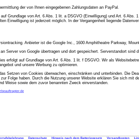
bermittlung der von Ihnen eingegebenen Zahlungsdaten an PayPal.
 auf Grundlage von Art. 6 Abs. 1 lit. a DSGVO (Einwilligung) und Art. 6 Abs. 1
eilten Einwilligung ist jederzeit möglich. In der Vergangenheit liegende Daten
iontracking. Anbieter ist die Google Inc., 1600 Amphitheatre Parkway, Moun
an Server von Google übertragen und dort gespeichert. Serverstandort sind 
s erfolgt auf Grundlage von Art. 6 Abs. 1 lit. f DSGVO. Wir als Websitebetre
angebot und unsere Werbung zu optimieren.
as Setzen von Cookies überwachen, einschränken und unterbinden. Die Deak
 zur Folge haben. Durch die Nutzung unserer Website erklären Sie sich mit d
 und Weise sowie dem zuvor benannten Zweck einverstanden.
beauftragter.de
errufsbelehrung
Datenschutz
Hinweis nach dem Batteriegesetz
Versandkosten
Li