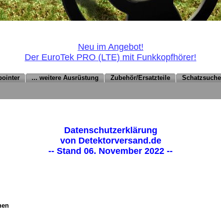
Neu im Angebot!
Der EuroTek PRO (LTE) mit Funkkopfhörer!
pointer
... weitere Ausrüstung
Zubehör/Ersatzteile
Schatzsuch
Datenschutzerklärung
von Detektorversand.de
-- Stand 06. November 2022 --
nen