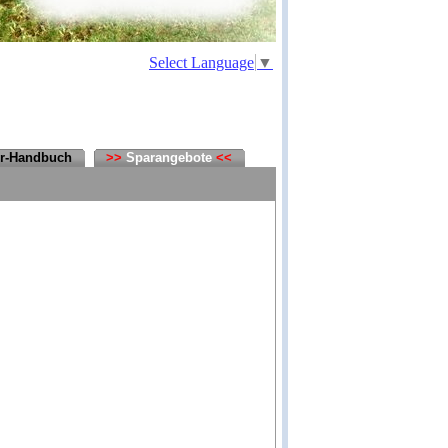
Select Language
▼
er-Handbuch
>>
Sparangebote
<<