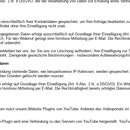
6 Abs. 1 lit. b DSGVO, der die Verarbeitung von Daten zur Erfüllung eines Ver
 einschließlich Ihrer Kontaktdaten gespeichert, um Ihre Anfrage bearbeiten 
ndet ohne Ihre Einwilligung nicht statt.
ngegebenen Daten erfolgt ausschließlich auf Grundlage Ihrer Einwilligung (Art.
glich. Für den Widerruf genügt eine formlose Mitteilung per E-Mail. Die Rechtmä
uf unberührt.
rbleiben bei uns, bis Sie uns zur Löschung auffordern, Ihre Einwilligung zur
eht. Zwingende gesetzliche Bestimmungen - insbesondere Aufbewahrungsfrist
taren
dung stehende Daten, wie beispielsweise IP-Adressen, werden gespeichert. D
lichen Gründen gelöscht werden musste.
olgt auf Grundlage Ihrer Einwilligung (Art. 6 Abs. 1 lit. a DSGVO). Ein Widerru
e formlose Mitteilung per E-Mail. Die Rechtmäßigkeit bereits erfolgter Daten
lten nutzt unsere Website Plugins von YouTube. Anbieter des Videoportals is
be-Plugin wird eine Verbindung zu den Servern von YouTube hergestellt. YouTu