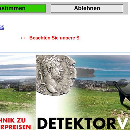
ustimmen
Ablehnen
85
+++
Beachten Sie unsere Sparangebote !
+++
Leistung