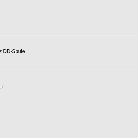
tz DD-Spule
her