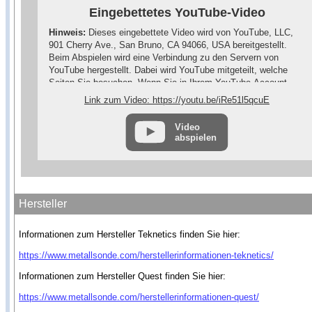
Eingebettetes YouTube-Video
Hinweis:
Dieses eingebettete Video wird von YouTube, LLC,
901 Cherry Ave., San Bruno, CA 94066, USA bereitgestellt.
Beim Abspielen wird eine Verbindung zu den Servern von
YouTube hergestellt. Dabei wird YouTube mitgeteilt, welche
Seiten Sie besuchen. Wenn Sie in Ihrem YouTube-Account
eingeloggt sind, kann YouTube Ihr Surfverhalten Ihnen
Link zum Video: https://youtu.be/iRe51l5qcuE
persönlich zuzuordnen. Dies verhindern Sie, indem Sie sich
vorher aus Ihrem YouTube-Account ausloggen.
Video
abspielen
Wird ein YouTube-Video gestartet, setzt der Anbieter Cookies
ein, die Hinweise über das Nutzerverhalten sammeln.
Wer das Speichern von Cookies für das Google-Ads-Programm
deaktiviert hat, wird auch beim Anschauen von YouTube-
Videos mit keinen solchen Cookies rechnen müssen. YouTube
Hersteller
legt aber auch in anderen Cookies nicht-personenbezogene
Nutzungsinformationen ab. Möchten Sie dies verhindern, so
Informationen zum Hersteller Teknetics finden Sie hier:
müssen Sie das Speichern von Cookies im Browser blockieren.
https://www.metallsonde.com/herstellerinformationen-teknetics/
Weitere Informationen zum Datenschutz bei YouTube finden
Sie in der Datenschutzerklärung des Anbieters unter:
Informationen zum Hersteller Quest finden Sie hier:
https://www.google.de/intl/de/policies/privacy/
https://www.metallsonde.com/herstellerinformationen-quest/