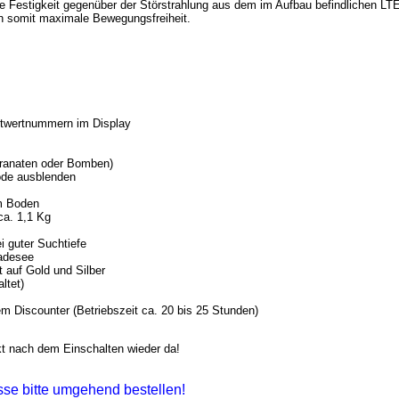
 Festigkeit gegenüber der Störstrahlung aus dem im Aufbau befindlichen LTE-H
ch somit maximale Bewegungsfreiheit.
eitwertnummern im Display
Granaten oder Bomben)
ode ausblenden
im Boden
ca. 1,1 Kg
i guter Suchtiefe
Badesee
 auf Gold und Silber
ltet)
em Discounter (Betriebszeit ca. 20 bis 25 Stunden)
kt nach dem Einschalten wieder da!
esse bitte umgehend bestellen!