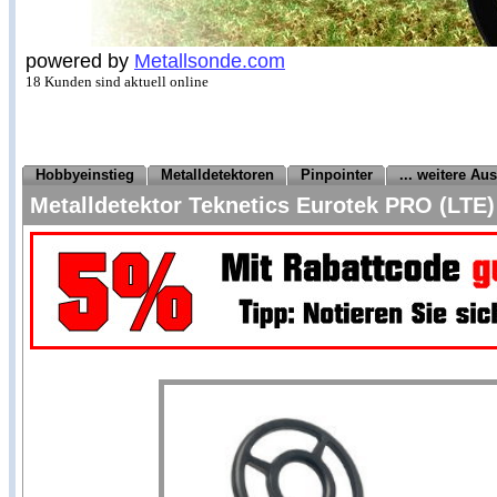
powered by
Metallsonde.com
18 Kunden sind aktuell online
Hobbyeinstieg
Metalldetektoren
Pinpointer
... weitere Au
Metalldetektor Teknetics Eurotek PRO (LTE)