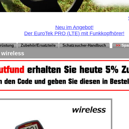
Neu im Angebot!
Der EuroTek PRO (LTE) mit Funkkopfhörer!
srüstung
Zubehör/Ersatzteile
Schatzsucher-Handbuch
>>
Spa
 wireless