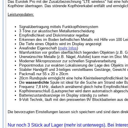
Das Eurotek Pro mit der Zusatzbezeichnung "LTE wireless" hat eine hohe
Kopfhörer übertragen. Das störende Kopfhörerkabel entfällt und ermögli
Leistungsdaten:
Signalübertragung mittels Funkkopfhörersystem
3 Töne zur akustischen Metallunterscheidung
Empfindlichkeit und Diskriminator regelbar
Erkennen des im Boden befindlichen Metalls mit Hilfe von 100 L
Die Tiefe eines Objekts wird im Display angezeigt
Areafinder Eigenschaft (
mehr Infos
)
Warnfunktion vor großen oberflächlich liegenden Objekten (z.B. 
Unerwünschte Metalle (z.B. Nägel, Alufolie) kann man im Disc M
Moderner Mikroprozessor zur schnellen Signalverarbeitung
Pinpointmodus zur exakten Lokalisierung der Lage des Objekts 
Stabiler Handgriff und 3-teiliges verstellbares Gestänge, Gewicht 
Packmaß nur 55 x 20 x 20cm
20cm Rundspule ermöglicht eine hohe Kleinteileempfindlichkeit be
Die
wasserdichte
Spule ist ideal für die Suche am Strand oder 
Frequenz 7,8 kHz, dadurch annähernd gleich hohe Empfindlichkeit
Kopfhöreranschluß (Lautsprecher wird dann automatisch abgescha
Batteriezustandsanzeige im Display ständig zu sehen
9-Volt Technik, läuft mit den preiswerten 9V Blockbatterien aus d
Die bevorzugten Einstellungen lassen sich speichern und sind dann dire
Nur noch 3 Stück auf Lager (mehr ist unterwegs). Bei Inter