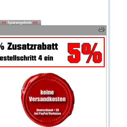
>>
Sparangebote
<<