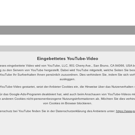
Eingebettetes YouTube-Video
eses eingebettete Video wird von YouTube, LLC, 901 Cherry Ave., San Bruno, CA 94066, USA ber
g zu den Servern von YouTube hergestellt. Dabei wird YouTube mitgeteilt, welche Seiten Sie b
YouTube Ihr Surfverhalten Ihnen persönlich zuzuordnen. Dies verhindern Sie, indem Sie sich v
ausloggen.
 YouTube-Video gestartet, setzt der Anbieter Cookies ein, die Hinweise über das Nutzerverhalten
ür das Google-Ads-Programm deaktiviert hat, wird auch beim Anschauen von YouTube-Videos mi
n anderen Cookies nicht-personenbezogene Nutzungsinformationen ab. Möchten Sie dies verhin
von Cookies im Browser blockieren.
enschutz bei YouTube finden Sie in der Datenschutzerklärung des Anbieters unter:
https://www.go