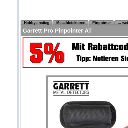
Hobbyeinstieg
Metalldetektoren
Pinpointer
... w
Garrett Pro Pinpointer AT