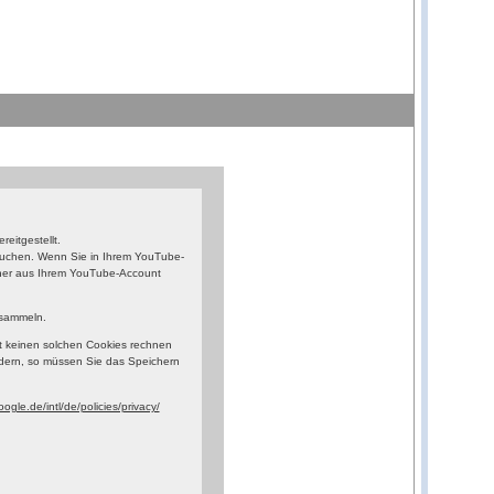
eitgestellt.
esuchen. Wenn Sie in Ihrem YouTube-
orher aus Ihrem YouTube-Account
 sammeln.
t keinen solchen Cookies rechnen
dern, so müssen Sie das Speichern
ogle.de/intl/de/policies/privacy/