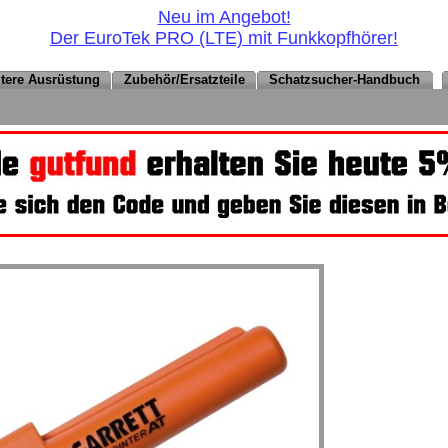
Neu im Angebot!
Der EuroTek PRO (LTE) mit Funkkopfhörer!
eitere Ausrüstung
Zubehör/Ersatzteile
Schatzsucher-Handbuch