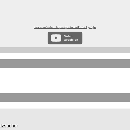
Link zum Video: https://youtu.be/FnSXAyzSjbs
Video
abspielen
atzsucher