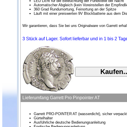
LED Licht für die Beleuchtung der Fundstelle bei Nacht
Automatischer Abgleich (kein Voreinstellen der Empfindl
360 Grad Rundumortung, Feinortung an der Spitze
Läuft mit einer preiswerten 9V Blockbatterie aus dem Di
Wir garantieren, dass Sie bei uns Originalware von Garrett er
3 Stück auf Lager. Sofort lieferbar und in 1 bis 2 Ta
Lieferumfang Garrett Pro Pinpointer AT
Garrett PRO-POINTER AT (wasserdicht), sicher verpack
Gürtelhalter
Ausführliche deutsche Bedienungsanleitung
Englische Bedienungsanleitung