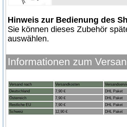
Hinweis zur Bedienung des S
Sie können dieses Zubehör spät
auswählen.
Informationen zum Versa
Versand nach
Versandkosten
Versandservi
Deutschland
7,90 €
DHL Paket
Österreich
7,90 €
DHL Paket
Restliche EU
7,90 €
DHL Paket
Schweiz
12,90 €
DHL Paket