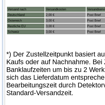
Versand nach
Versandkosten
Versandserv
Deutschland
2,00 €
Post Brief
Österreich
3,00 €
Post Brief
Restliche EU
3,00 €
Post Brief
Schweiz
3,00 €
Post Brief
*) Der Zustellzeitpunkt basiert
Kaufs oder auf Nachnahme. Bei Z
Banklaufzeiten um bis zu 2 Werk
sich das Lieferdatum entspreche
Bearbeitungszeit durch Detekto
Standard-Versandzeit.