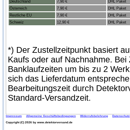
Deutschland
7,90 €
DHL Paket
Österreich
7,90 €
DHL Paket
Restliche EU
7,90 €
DHL Paket
Schweiz
12,90 €
DHL Paket
*) Der Zustellzeitpunkt basiert
Kaufs oder auf Nachnahme. Bei Z
Banklaufzeiten um bis zu 2 Werk
sich das Lieferdatum entspreche
Bearbeitungszeit durch Detekto
Standard-Versandzeit.
Impressum
Allgemeine Geschäftsbedingungen
Widerrufsbelehrung
Datenschutz
Copyright (C) 2026 by www.detektorversand.de