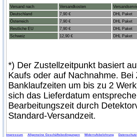
Versand nach
Versandkosten
Versandservi
Deutschland
7,90 €
DHL Paket
Österreich
7,90 €
DHL Paket
Restliche EU
7,90 €
DHL Paket
Schweiz
12,90 €
DHL Paket
*) Der Zustellzeitpunkt basiert
Kaufs oder auf Nachnahme. Bei Z
Banklaufzeiten um bis zu 2 Werk
sich das Lieferdatum entspreche
Bearbeitungszeit durch Detekto
Standard-Versandzeit.
Impressum
Allgemeine Geschäftsbedingungen
Widerrufsbelehrung
Datenschutz