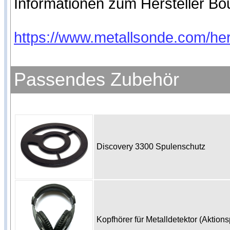
Informationen zum Hersteller Bou
https://www.google.de/intl/de/policies/pri
https://www.metallsonde.com/her
Passendes Zubehör
Discovery 3300 Spulenschutz
Kopfhörer für Metalldetektor (Aktion