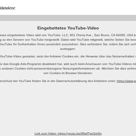
detektor:
Eingebettetes YouTube-Video
eses eingebettete Video wird von YouTube, LLC, 901 Cherry Ave., San Bruno, CA 94066, USA ber
g zu den Servern von YouTube hergestellt. Dabei wird YouTube mitgeteilt, welche Seiten Sie b
YouTube Ihr Surfverhalten Ihnen persönlich zuzuordnen. Dies verhindern Sie, indem Sie sich v
ausloggen.
 YouTube-Video gestartet, setzt der Anbieter Cookies ein, die Hinweise über das Nutzerverhalten
ür das Google-Ads-Programm deaktiviert hat, wird auch beim Anschauen von YouTube-Videos mi
n anderen Cookies nicht-personenbezogene Nutzungsinformationen ab. Möchten Sie dies verhin
von Cookies im Browser blockieren.
enschutz bei YouTube finden Sie in der Datenschutzerklärung des Anbieters unter:
https://www.go
Link zum Video: https://youtu.be/68wfTpeSmSo