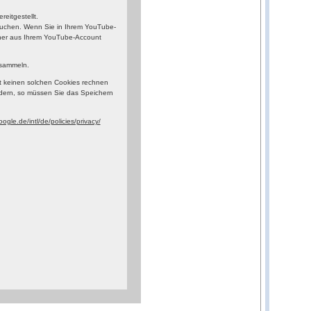
eitgestellt.
esuchen. Wenn Sie in Ihrem YouTube-
orher aus Ihrem YouTube-Account
 sammeln.
t keinen solchen Cookies rechnen
dern, so müssen Sie das Speichern
ogle.de/intl/de/policies/privacy/