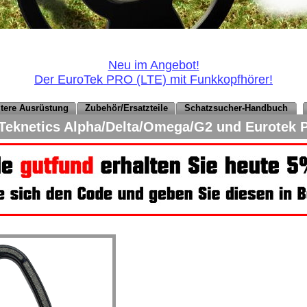
Neu im Angebot!
Der EuroTek PRO (LTE) mit Funkkopfhörer!
eitere Ausrüstung
Zubehör/Ersatzteile
Schatzsucher-Handbuch
eknetics Alpha/Delta/Omega/G2 und Eurotek 