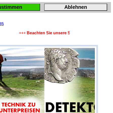
ustimmen
Ablehnen
85
+++
Beachten Sie unsere Sparangebote !
+++
Leistung