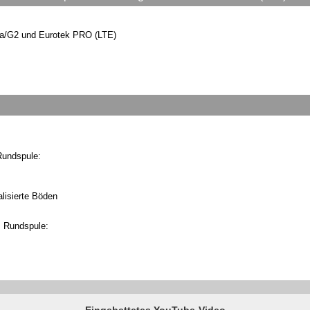
ga/G2 und Eurotek PRO (LTE)
Rundspule:
lisierte Böden
m Rundspule:
Eingebettetes YouTube-Video