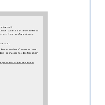
eitgestellt.
esuchen. Wenn Sie in Ihrem YouTube-
orher aus Ihrem YouTube-Account
 sammeln.
t keinen solchen Cookies rechnen
dern, so müssen Sie das Speichern
ogle.de/intl/de/policies/privacy/