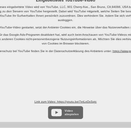
eses eingebettete Video wird von YouTube, LLC, 901 Cherry Ave., San Bruno, CA 94066, USA ber
g zu den Servern von YouTube hergestellt. Dabei wird YouTube mitgeteilt, welche Seiten Sie b
YouTube Ihr Surfverhalten Ihnen persönlich zuzuordnen. Dies verhindern Sie, indem Sie sich v
ausloggen.
 YouTube-Video gestartet, setzt der Anbieter Cookies ein, die Hinweise über das Nutzerverhalten
ür das Google-Ads-Programm deaktiviert hat, wird auch beim Anschauen von YouTube-Videos mi
n anderen Cookies nicht-personenbezogene Nutzungsinformationen ab. Möchten Sie dies verhin
von Cookies im Browser blockieren.
enschutz bei YouTube finden Sie in der Datenschutzerklärung des Anbieters unter:
https://www.go
Link zum Video: https://youtu.be/7etLeDxSqtc
Video
abspielen