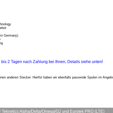
chnology
efert
 in Germany)
e
ng
 1 bis 2 Tagen nach Zahlung bei Ihnen, Details siehe unten!
inen anderen Stecker. Hierfür haben wir ebenfalls passende Spulen im Angebo
 Teknetics Alpha/Delta/Omega/G2 und Eurotek PRO (LTE)