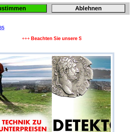
ustimmen
Ablehnen
85
+++
Beachten Sie unsere Sparangebote !
+++
Leistung