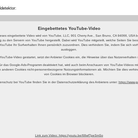
detektor:
Eingebettetes YouTube-Video
eses eingebettete Video wird von YouTube, LLC, 901 Cherry Ave., San Bruno, CA 94066, USA ber
g zu den Servern von YouTube hergestellt. Dabei wird YouTube mitgeteilt, welche Seiten Sie b
YouTube Ihr Surfverhalten Ihnen persönlich zuzuordnen. Dies verhindern Sie, indem Sie sich v
ausloggen.
 YouTube-Video gestartet, setzt der Anbieter Cookies ein, die Hinweise über das Nutzerverhalten
ür das Google-Ads-Programm deaktiviert hat, wird auch beim Anschauen von YouTube-Videos mi
n anderen Cookies nicht-personenbezogene Nutzungsinformationen ab. Möchten Sie dies verhin
von Cookies im Browser blockieren.
enschutz bei YouTube finden Sie in der Datenschutzerklärung des Anbieters unter:
https://www.go
Link zum Video: https://youtu.be/68wfTpeSmSo