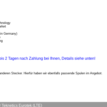
chnology
efert
 in Germany)
e
ng
1 bis 2 Tagen nach Zahlung bei Ihnen, Details siehe unten!
deren Stecker. Hierfür haben wir ebenfalls passende Spulen im Angebot.
Teknetics Eurotek (LTE)