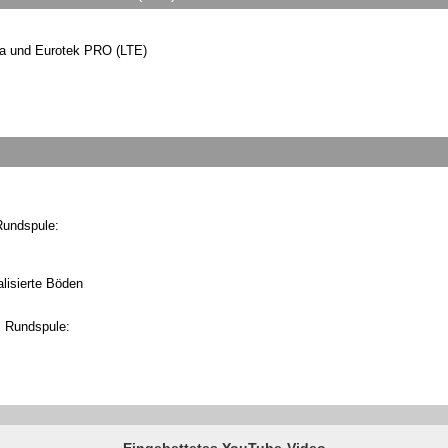
a und Eurotek PRO (LTE)
Rundspule:
lisierte Böden
m Rundspule:
Eingebettetes YouTube-Video