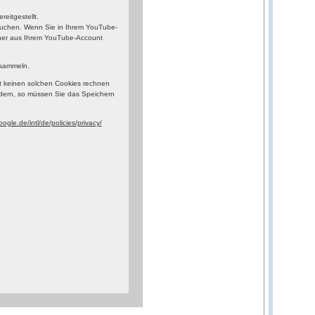
eitgestellt.
esuchen. Wenn Sie in Ihrem YouTube-
orher aus Ihrem YouTube-Account
 sammeln.
t keinen solchen Cookies rechnen
dern, so müssen Sie das Speichern
ogle.de/intl/de/policies/privacy/