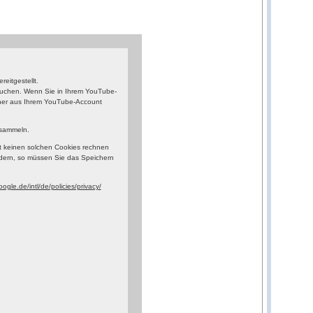
eitgestellt.
esuchen. Wenn Sie in Ihrem YouTube-
orher aus Ihrem YouTube-Account
 sammeln.
t keinen solchen Cookies rechnen
dern, so müssen Sie das Speichern
ogle.de/intl/de/policies/privacy/