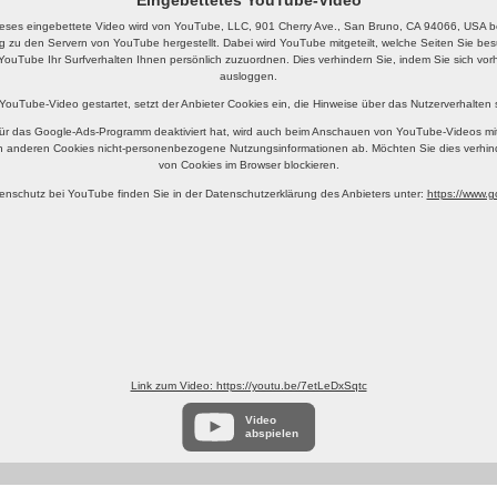
eses eingebettete Video wird von YouTube, LLC, 901 Cherry Ave., San Bruno, CA 94066, USA ber
g zu den Servern von YouTube hergestellt. Dabei wird YouTube mitgeteilt, welche Seiten Sie b
YouTube Ihr Surfverhalten Ihnen persönlich zuzuordnen. Dies verhindern Sie, indem Sie sich v
ausloggen.
 YouTube-Video gestartet, setzt der Anbieter Cookies ein, die Hinweise über das Nutzerverhalten
ür das Google-Ads-Programm deaktiviert hat, wird auch beim Anschauen von YouTube-Videos mi
n anderen Cookies nicht-personenbezogene Nutzungsinformationen ab. Möchten Sie dies verhin
von Cookies im Browser blockieren.
enschutz bei YouTube finden Sie in der Datenschutzerklärung des Anbieters unter:
https://www.go
Link zum Video: https://youtu.be/7etLeDxSqtc
Video
abspielen