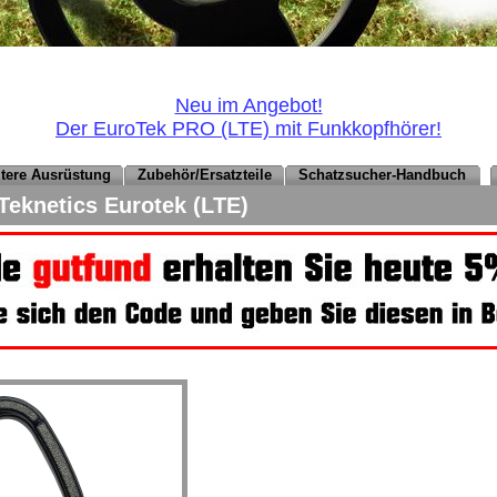
Neu im Angebot!
Der EuroTek PRO (LTE) mit Funkkopfhörer!
eitere Ausrüstung
Zubehör/Ersatzteile
Schatzsucher-Handbuch
eknetics Eurotek (LTE)